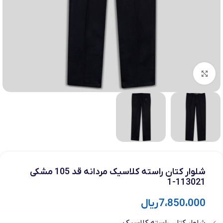
بزرگنمایی تصویر
شلوار کتان راسته کلاسیک مردانه قد 105 مشکی
113021-1
7،850،000
ریال