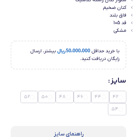
شلوار کتان راسته کلاسیک
کتان ضخیم
فاق بلند
قد 105
مشکی
با خرید حداقل
50،000،000
ریال
بیشتر، ارسال
رایگان دریافت کنید.
سایز
52
50
48
46
44
42
54
راهنمای سایز