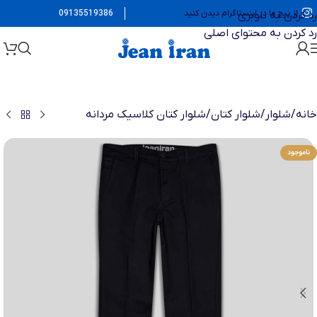
از پیج ما در اینستاگرام دیدن کنید
09135519386
رد کردن به ناوبری
رد کردن به محتوای اصلی
خانه
/
شلوار
/
شلوار کتان
/
شلوار کتان کلاسیک مردانه
ناموجود