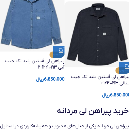
ناموجود
پیراهن لی آستین بلند تک جیب
آبی 1240193-2
ناموجود
یراهن لی آستین بلند تک جیب
6،850،000
ریال
الی 1240193-1
6،850،00
ریال
خرید پیراهن لی مردانه
پیراهن لی مردانه یکی از مدل‌های محبوب و همیشه‌کاربردی در استایل