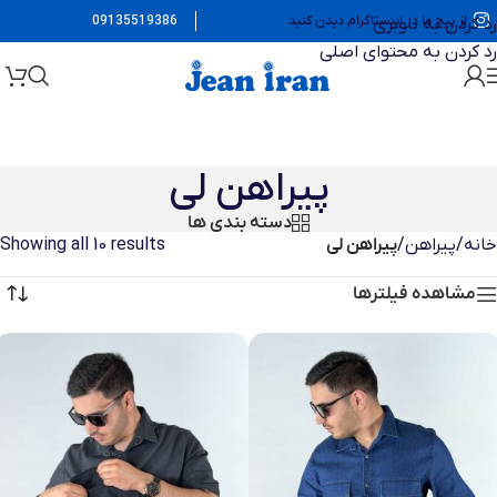
از پیج ما در اینستاگرام دیدن کنید
09135519386
رد کردن به ناوبری
رد کردن به محتوای اصلی
پیراهن لی
دسته بندی ها
خانه
/
پیراهن
/
پیراهن لی
Showing all 10 results
مشاهده فیلترها