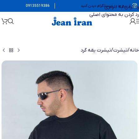
از پیج ما در اینستاگرام دیدن کنید
09135519386
رد کردن به ناوبری
رد کردن به محتوای اصلی
خانه
/
تیشرت
/
تیشرت یقه گرد