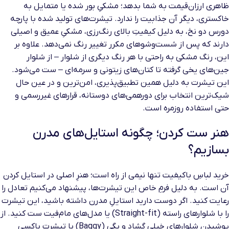
ظاهری ارزان‌قیمت به شما بدهد؛ مشکیِ بور شده یا متمایل به
خاکستری، دیگر آن جذابیت را ندارد. تیشرت‌های تولید شده با پارچه
دورس دو نخ، به دلیل کیفیتِ بالای رنگ‌رزی، مشکیِ عمیق و اصیلی
دارند که پس از شست‌وشوهای مکرر تغییر رنگ نمی‌دهد. علاوه بر
این، رنگ مشکی به راحتی با هر رنگ دیگری از شلوار – از شلوار
جین‌های یخی گرفته تا کتان‌های زیتونی و سرمه‌ای – ست می‌شود.
این تیشرت به دلیل همین تطبیق‌پذیری، امن‌ترین و در عین حال
شیک‌ترین انتخاب برای دورهمی‌های دوستانه، قرارهای غیررسمی و
حتی استفاده روزمره است.
هنر ست کردن؛ چگونه استایل‌های مدرن
بسازیم؟
خرید لباسِ باکیفیت تنها نیمی از راه است؛ هنرِ اصلی در استایل کردن
آن است. به دلیل فرمِ خاص این تیشرت‌ها، پیشنهاد می‌کنیم تعادل را
رعایت کنید. اگر دوست دارید استایلِ مدرن داشته باشید، این تیشرت
را با شلوارهای راسته (Straight-fit) یا مدل‌های مام‌فیت ست کنید. از
پوشیدن شلوارهای خیلی گشاد و بگی (Baggy) با تیشرت باکسی