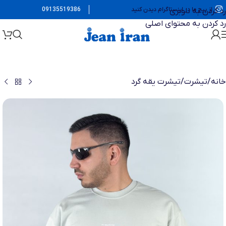
از پیج ما در اینستاگرام دیدن کنید
09135519386
رد کردن به ناوبری
رد کردن به محتوای اصلی
خانه
/
تیشرت
/
تیشرت یقه گرد