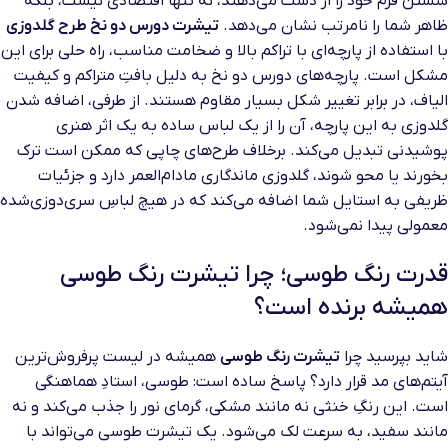
شستن فرم خود را از دست می‌دهند، نه تنها اقتصادی نیست، بلکه
ظاهر شما را نامرتب نشان می‌دهد.
تیشرت دورس دو نخ طرح گلدوزی
با استفاده از پارچه‌ای با تراکم بالا و ضخامت مناسب، راه حلی برای این
مشکل است. پارچه‌های دورس دو نخ به دلیل بافتِ متراکم و کیفیت
الیاف، در برابر تغییر شکل بسیار مقاوم هستند. از طرفی، اضافه شدن
گلدوزی به این پارچه، آن را از یک لباس ساده به یک اثر هنری
پوشیدنی تبدیل می‌کند. برخلاف طرح‌های چاپی که ممکن است ترک
بخورند یا محو شوند، گلدوزی ماندگاری مادام‌العمر دارد و جزئیات
ظریفی به استایل شما اضافه می‌کند که در هیچ لباسِ سری‌دوزی‌شده
معمولی پیدا نمی‌شود.
قدرت رنگ طوسی؛ چرا تیشرت رنگ طوسی
همیشه برنده است؟
شاید بپرسید چرا
تیشرت رنگ طوسی
همیشه در لیست پرفروش‌ترین
آیتم‌های مد قرار دارد؟ پاسخ ساده است: طوسی، استادِ هماهنگی
است. این رنگِ خنثی نه مانند مشکی، گرمای نور را جذب می‌کند و نه
مانند سفید، به سرعت لک می‌شود. یک تیشرت طوسی می‌تواند با