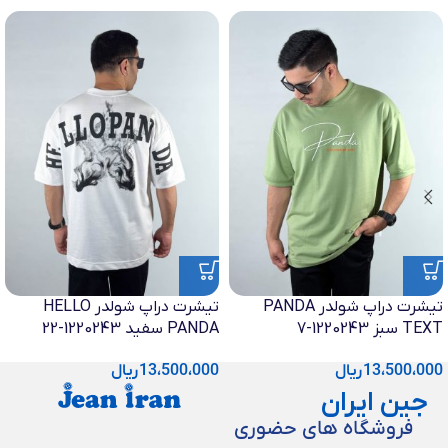
تیشرت دراپ شولدر PANDA
تیشرت دراپ شولدر HELLO
TEXT سبز 1220243-7
PANDA سفید 1220243-22
13،500،000
ریال
13،500،000
ریال
جین ایران
فروشگاه های حضوری