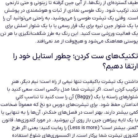
طیف گسترده‌ای از رنگ‌ها، از آبی جین گرفته تا زیتونی و حتی نارنجی
تند، ترکیب شود. رنگ طوسی نمادی از ثبات و هوشمندی در پوشش
است. وقتی یک تیشرت طوسی را می‌پوشید، به راحتی می‌توانید آن را
با یک شلوار جین تیره برای یک قرار رسمی یا با یک شلوار اسلش برای
یک فعالیت ورزشی ست کنید. این رنگ به طرز شگفت‌انگیزی با هر تن
پوستی هماهنگ می‌شود و هیچ‌وقت از مد نمی‌افتد.
تکنیک‌های ست کردن؛ چطور استایل خود را
ارتقا دهیم؟
داشتن یک تیشرت باکیفیت تنها نیمی از راه است؛ نیم دیگر، هنرِ
ترکیب کردن است. اگر تیشرت شما مدل باکسی است، سعی کنید با
شلوارهای راسته یا بگ (Baggy) آن را ست کنید تا تناسبِ کلیِ
اندامتان حفظ شود. برای تیشرت‌های دورس دو نخ که معمولاً ضخامت
کمی بیشتر دارند، بهتر است در فصل‌های خنک‌تر، آن‌ها را به تنهایی یا
با یک لایه پیراهن جین باز روی آن بپوشید. در مورد گلدوزی‌ها، قانون
“کمتر، بیشتر است” (Less is more) را رعایت کنید؛ یعنی اگر طرح
گلدوزی تیشرت شما پرکار است، از اکسسوری‌های شلوغ استفاده