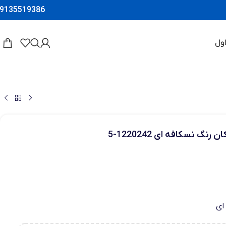
9135519386
ول
گ نسکافه ای 1220242-5
ای