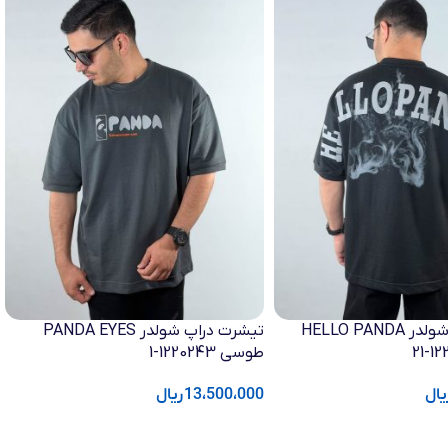
تیشرت دراپ شولدر HELLO PANDA
تیشرت دراپ شولدر PANDA EYES
طوسی 1220243-1
یال
13،500،000
ریال