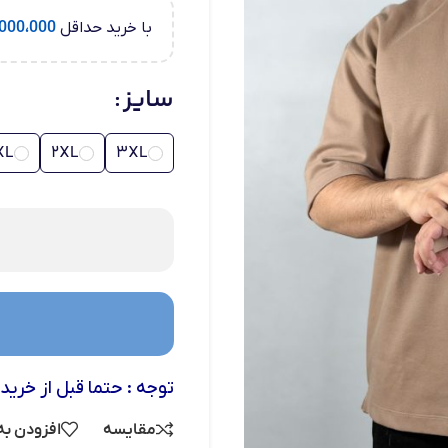
با خرید حداقل
000،000
سایز
XL
2XL
3XL
توجه : حتما قبل از خرید
مقایسه
افزودن به