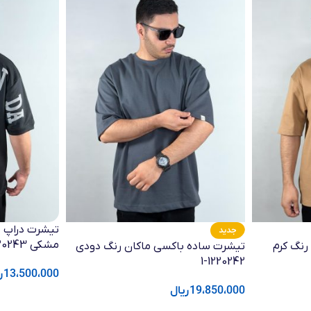
جدید
مشکی 1220243-21
رنگ کرم
تیشرت ساده باکسی ماکان رنگ دودی
1220242-1
13،500،000
ر
19،850،000
ریال