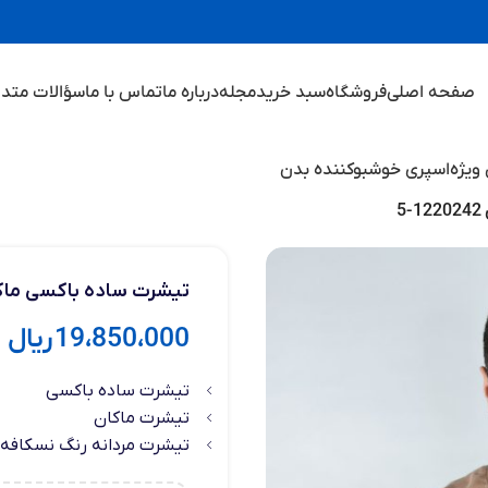
صفحه اصلی
فروشگاه
سبد خرید
مجله
درباره ما
تماس با ما
سؤالات متدا
ویژه
اسپری خوشبوکننده بدن
5
تیشرت ساده باکسی ماکان رن
19،850،000
ریال
تیشرت ساده باکسی
تیشرت ماکان
تیشرت مردانه رنگ نسکافه 