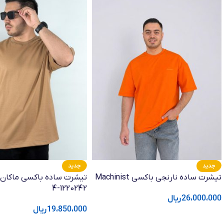
جدید
جدید
تیشرت ساده نارنجی باکسی Machinist
تیشرت ساده باکسی ماکان 
1220242-4
26،000،000
ریال
19،850،000
ریال