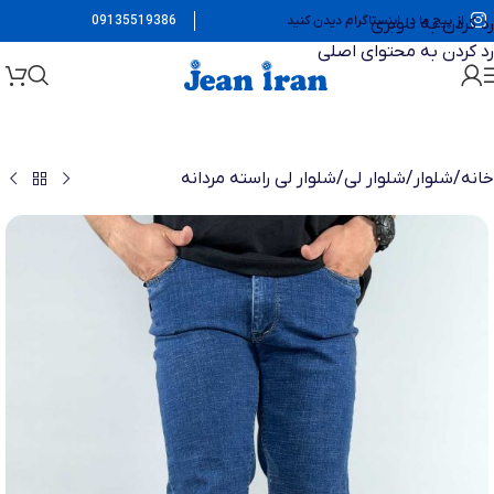
از پیج ما در اینستاگرام دیدن کنید
09135519386
رد کردن به ناوبری
رد کردن به محتوای اصلی
خانه
/
شلوار
/
شلوار لی
/
شلوار لی راسته مردانه