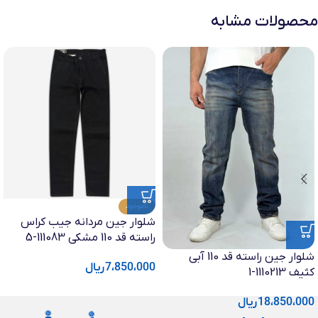
محصولات مشابه
ناموجود
شلوار جین مردانه جیب کراس
راسته قد 110 مشکی 111083-5
شلوار جین راسته قد 110 آبی
7،850،000
ریال
کثیف 1110213-1
18،850،000
ریال