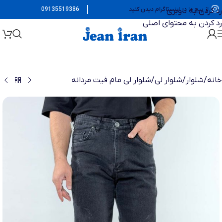
از پیج ما در اینستاگرام دیدن کنید
09135519386
رد کردن به ناوبری
رد کردن به محتوای اصلی
خانه
/
شلوار
/
شلوار لی
/
شلوار لی مام فیت مردانه