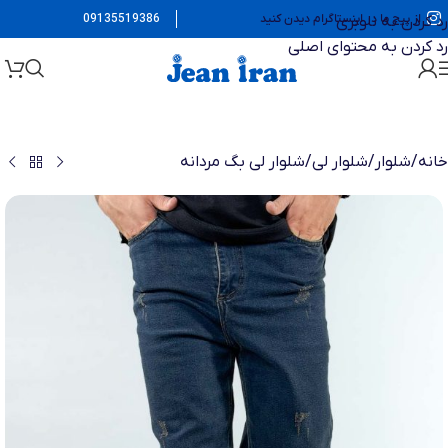
از پیج ما در اینستاگرام دیدن کنید
09135519386
رد کردن به ناوبری
رد کردن به محتوای اصلی
خانه
/
شلوار
/
شلوار لی
/
شلوار لی بگ مردانه