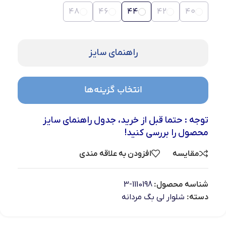
48
46
44
42
40
راهنمای سایز
انتخاب گزینه‌ها
توجه : حتما قبل از خرید، جدول راهنمای سایز
محصول را بررسی کنید!
مقایسه
افزودن به علاقه مندی
شناسه محصول:
1110198-3
دسته:
شلوار لی بگ مردانه