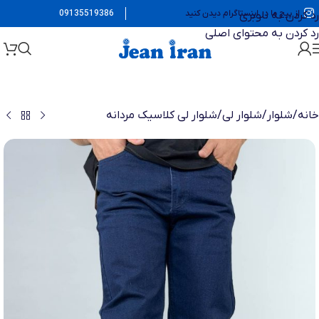
از پیج ما در اینستاگرام دیدن کنید
09135519386
رد کردن به ناوبری
رد کردن به محتوای اصلی
خانه
/
شلوار
/
شلوار لی
/
شلوار لی کلاسیک مردانه