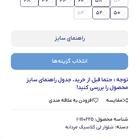
48
46
44
60
58
56
54
52
50
راهنمای سایز
انتخاب گزینه‌ها
توجه : حتما قبل از خرید، جدول راهنمای سایز
محصول را بررسی کنید!
مقایسه
افزودن به علاقه مندی
شناسه محصول:
1110225-1
دسته:
شلوار لی کلاسیک مردانه