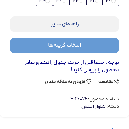
48
46
44
42
40
راهنمای سایز
انتخاب گزینه‌ها
توجه : حتما قبل از خرید، جدول راهنمای سایز
محصول را بررسی کنید!
مقایسه
افزودن به علاقه مندی
شناسه محصول:
112076-3
دسته:
شلوار اسلش