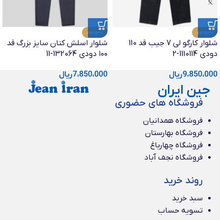
ناموجود
ناموجود
شلوار کارگو لی 7 جیب قد 110
شلوار اسلش کتان سایز بزرگ قد
دودی 1110114-2
۱۰۰ دودی 132064-11
9،850،000
ریال
7،850،000
ریال
جین ایران
فروشگاه های حضوری
فروشگاه همدانیان
فروشگاه بهارستان
فروشگاه چهارباغ
فروشگاه نجف آباد
روند خرید
سبد خرید
تسویه حساب