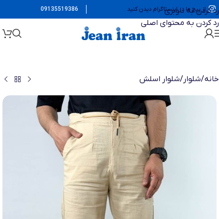
از پیج ما در اینستاگرام دیدن کنید
09135519386
رد کردن به ناوبری
رد کردن به محتوای اصلی
خانه
/
شلوار
/
شلوار اسلش