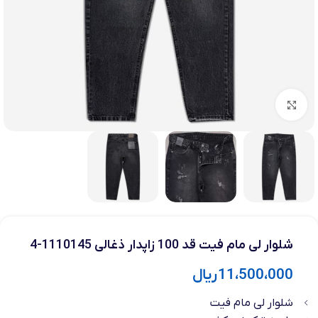
بزرگنمایی تصویر
شلوار لی مام فیت قد 100 زاپدار ذغالی 1110145-4
11،500،000
ریال
شلوار لی مام فیت