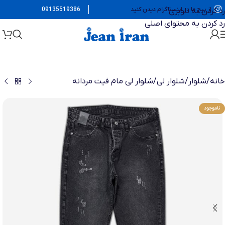
از پیج ما در اینستاگرام دیدن کنید
09135519386
رد کردن به ناوبری
رد کردن به محتوای اصلی
خانه
/
شلوار
/
شلوار لی
/
شلوار لی مام فیت مردانه
ناموجود