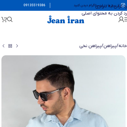
از پیج ما در اینستاگرام دیدن کنید
09135519386
رد کردن به ناوبری
رد کردن به محتوای اصلی
خانه
/
پیراهن
/
پیراهن نخی