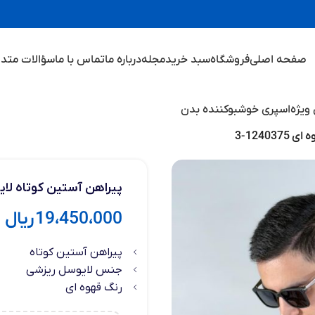
صفحه اصلی
فروشگاه
سبد خرید
مجله
درباره ما
تماس با ما
سؤالات متدا
ویژه
اسپری خوشبوکننده بدن
1240-3
پیراهن آستین کوتاه لایوسل 
19،450،000
ریال
پیراهن آستین کوتاه
جنس لایوسل ریزشی
رنگ قهوه ای