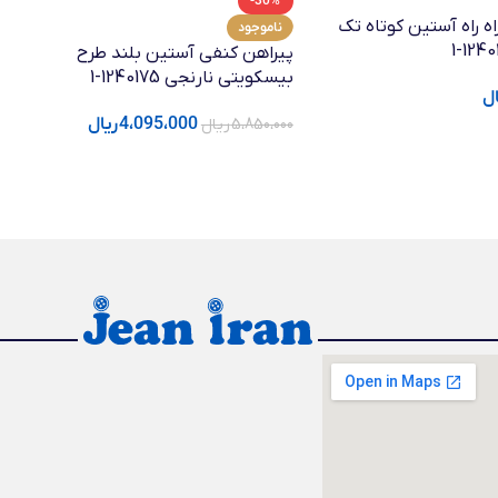
-30%
ه راه آستین کوتاه تک
ناموجود
پیراهن کنفی آستین بلند طرح
بیسکویتی نارنجی 1240175-1
ال
4،095،000
ریال
5،850،000
ریال