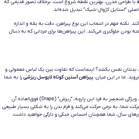
با طراحی مدرن، بهترین نقطه شروع است. برخلاف تصور قدیمی که
 اصلی “استایل کژوال-شیک” تبدیل شده‌اند.
 در بدن تسهیل کند. نکته مهم در انتخاب این نوع پیراهن، دقت به یقه و اندازه
 بودن جلوگیری می‌کند. این پیراهن‌ها برای مردانی که به دنبال
‌دهد بدنتان نفس بکشد؟ اینجاست که تفاوت بین یک لباس معمولی و
وید. ما در این میان،
پیراهن آستین کوتاه لایوسل ریزشی
را به شما
اما لایوسل چیست و چرا اینقدر درباره آن صحبت می‌شود؟ لایوسل (Lyocell) یک الیاف نیمه‌مصنوعی است که از منابع گیاهی تهیه می‌شود. ویژگی منحصر به فرد این پارچه، “ریزش” (Drape) فوق‌العاده آن
کت شما، به نرمی حرکت می‌کند و فرم بدن را به شکلی بسیار طبیعی
ن روزهای سال، شما همچنان احساس خنکی و تازگی خواهید داشت.