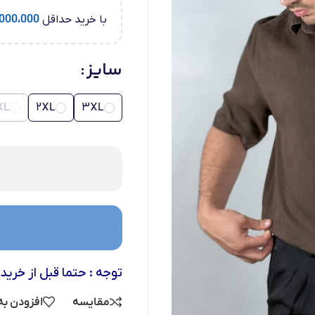
با خرید حداقل
000،000
سایز
XL
2XL
3XL
توجه : حتما قبل از خرید
مقایسه
افزودن به