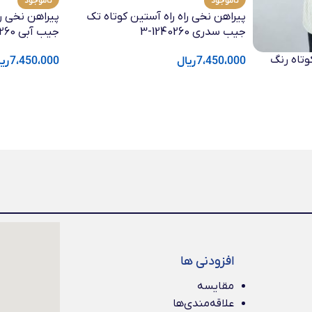
ناموجود
ناموجود
پیراهن نخی راه راه آستین کوتاه تک
پیراهن نخی را
جیب سدری 1240260-3
جیب آبی 1240260-1
وتاه رنگ
7،450،000
ریال
7،450،000
ری
افزودنی ها
مقایسه
علاقه‌مندی‌ها