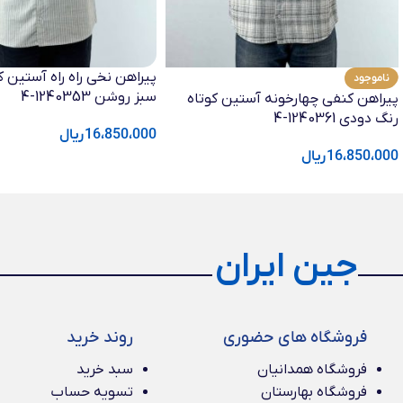
پیراهن نخی راه راه آستین ک
ناموجود
سبز روشن 1240353-4
پیراهن کنفی چهارخونه آستین کوتاه
رنگ دودی 1240361-4
16،850،000
ریال
16،850،000
ریال
جین ایران
فروشگاه های حضوری
روند خرید
فروشگاه همدانیان
سبد خرید
فروشگاه بهارستان
تسویه حساب