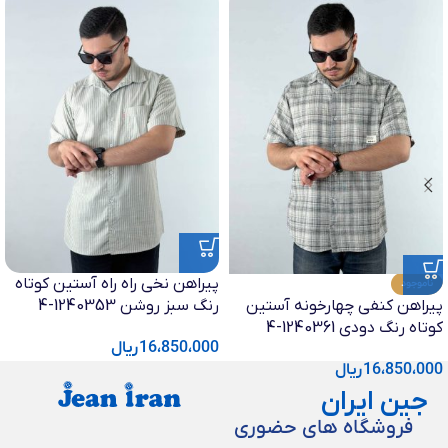
پیراهن نخی راه راه آستین کوتاه
ناموجود
پیراهن کنفی چهارخونه آستین
رنگ سبز روشن 1240353-4
کوتاه رنگ دودی 1240361-4
16،850،000
ریال
16،850،000
ریال
جین ایران
فروشگاه های حضوری