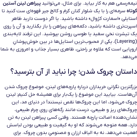
نیمه‌رسمی هم به کار بیاید. برای مثال، می‌توانید
پیراهن لینن آستین
کوتاه
سرمه‌ای را با یک شلوار کتان کرم و کالج جیر قهوه‌ای ست کنید تا
استایلی «اسمارت کژوال» داشته باشید. یا اگر دوست دارید ظاهر
اسپرت‌تری داشته باشید، دکمه‌های پیراهن را باز بگذارید و آن را روی
یک تیشرت نخیِ سفید یا طوسی روشن بپوشید. این ترفند لایه‌بندی
(Layering)، یکی از محبوب‌ترین استایل‌ها در بین خوش‌پوشانِ
اروپایی است که علاوه بر راحتی، ظاهری بسیار جذاب و امروزی به شما
می‌دهد.
داستان چروک شدن؛ چرا نباید از آن بترسید؟
بزرگترین نگرانی خریداران درباره پارچه‌های لینن، موضوع چروک شدن
آن‌هاست. بیایید این موضوع را یک‌بار برای همیشه حل کنیم: لینن
چروک می‌شود، اما این چروک‌ها نقص نیستند! در دنیای مد، این
چروک‌های ریز و طبیعی، درست مانند رگه‌های روی چرم طبیعی،
نشان‌دهنده اصالت پارچه هستند. وقتی کسی پیراهن لینن به تن
دارد، همه متوجه می‌شوند که او به کیفیت و طبیعی بودن لباسش
اهمیت می‌دهد، نه به الیاف ارزان و مصنوعیِ بدون چروک. برای