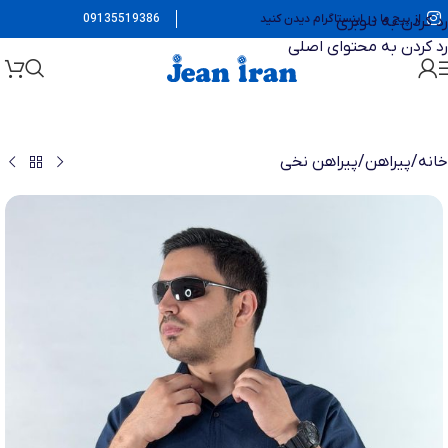
از پیج ما در اینستاگرام دیدن کنید
09135519386
رد کردن به ناوبری
رد کردن به محتوای اصلی
خانه
/
پیراهن
/
پیراهن نخی