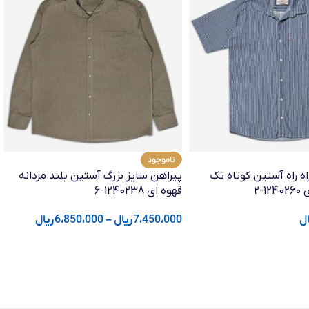
ناموجود
ه راه آستین کوتاه تک
پیراهن سایز بزرگ آستین بلند مردانه
-2
قهوه ای 1240238-6
ال
7،450،000
ریال
–
6،850،000
ریال