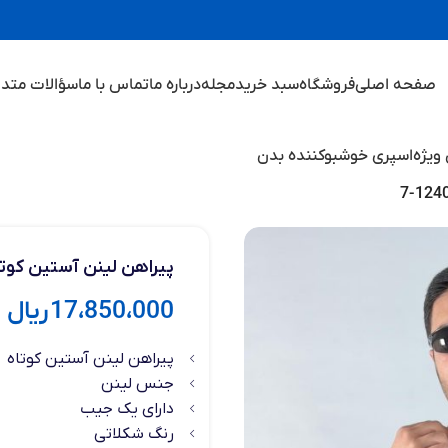
صفحه اصلی
فروشگاه
سبد خرید
مجله
درباره ما
تماس با ما
سؤالات متدا
ویژه
اسپری خوشبوکننده بدن
پیراهن لینن آستین کوتاه رنگ
17،850،000
ریال
پیراهن لینن آستین کوتاه
جنس لینن
دارای یک جیب
رنگ شکلاتی