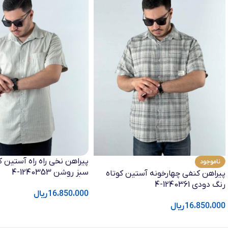
پیراهن نخی راه راه آستین ک
ناموجود
سبز روشن 1240353-4
پیراهن کنفی چهارخونه آستین کوتاه
رنگ دودی 1240361-4
16،850،000
ریال
16،850،000
ریال