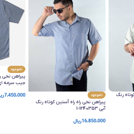
ناموجود
پیراهن نخی را
جیب سرمه ای 1240260
وتاه رنگ
7،450،000
ری
ناموجود
پیراهن نخی راه راه آستین کوتاه رنگ
آبی 1240353-1
16،850،000
ریال