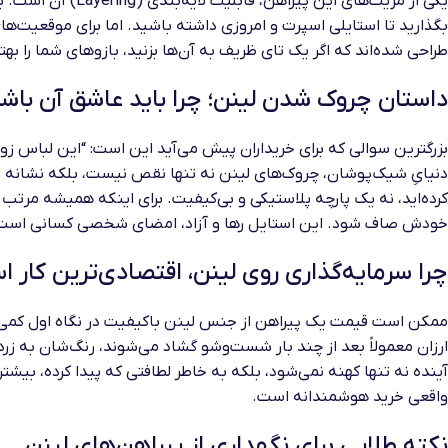
یکی از مزیت‌های این پیراهن، قابلیت لایه‌بندی (Layering) آن است. برای روزهایی که هوا کمی خنک‌تر است، می‌توانید
بگذارید تا استایلی اسپرت و امروزی داشته باشید. اما برای موقعیت‌های
طراحی شده‌اند که اگر یک تای ظریف به آن‌ها بزنید، بازوهای شما را به
داستان چروک شدن لینن؛ چرا باید عاشق آن باش
بزرگترین سوالی که برای خریداران پیش می‌آید این است: “این لباس زود
دنیایِ شیک‌پوشان، چروک‌های لینن نه تنها نقص نیست، بلکه نشانه اص
کرده‌اید، نه یک پارچه پلاستیکی و بی‌کیفیت. برای اینکه همیشه مرتب
خودش صاف شود. این استایل رها و آزاد، امضای شخصی کسانی است 
چرا سرمایه‌گذاری روی لینن، اقتصادی‌ترین کار 
ممکن است قیمت یک پیراهن از جنس لینن باکیفیت در نگاه اول کمی بیشت
ارزان معمولاً بعد از چند بار شست‌وشو گشاد می‌شوند، رنگ‌شان به زرد
آینده نه تنها کهنه نمی‌شود، بلکه به خاطر لطافتی که پیدا کرده، بی
واقعی خرید هوشمندانه است.
نکته طلایی برای نگهداری از پیراهن‌های لینن