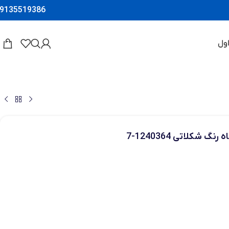
9135519386
ول
 شکلاتی 1240364-7