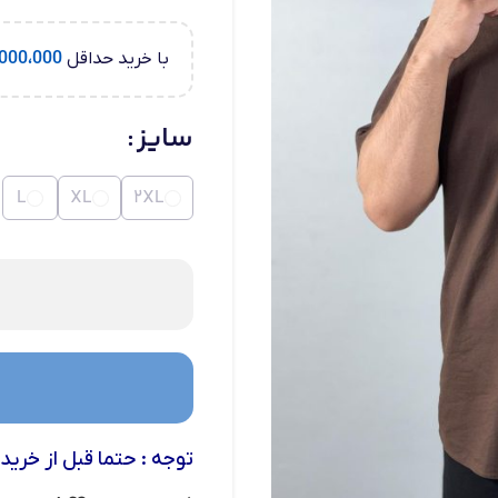
با خرید حداقل
000،000
سایز
L
XL
2XL
توجه : حتما قبل از خرید