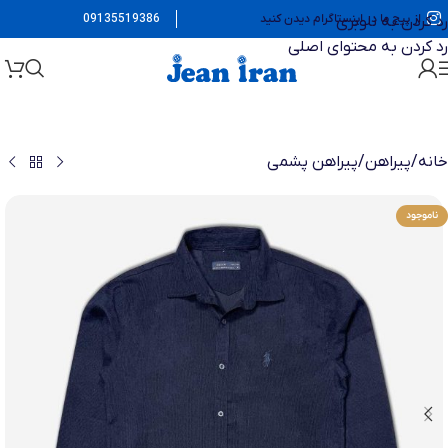
از پیج ما در اینستاگرام دیدن کنید
09135519386
رد کردن به ناوبری
رد کردن به محتوای اصلی
خانه
/
پیراهن
/
پیراهن پشمی
ناموجود