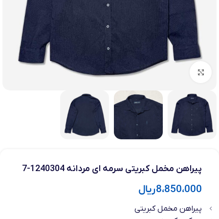
بزرگنمایی تصویر
پیراهن مخمل کبریتی سرمه ای مردانه 1240304-7
8،850،000
ریال
پیراهن مخمل کبریتی