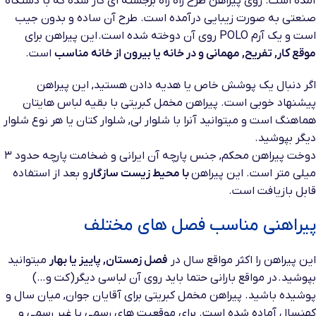
آمده است
.
روی پیراهن طرح راه راه برجسته ای کار شده که با دستگاه
صنعتی به صورت زیبایی درآمده است
.
طرح آن ساده و بدون جیب
است و یک آرم POLO روی آن دوخته شده است
. این
پیراهن برای
موقع کار
,
تفریح
,
مهمانی و در خانه یا بیرون از خانه مناسب
است
.
اگر دنبال یک پوشش
خاص یا هدیه دادن هستید
,
این پیراهن
پیشنهاد خوبی است
.
پیراهن مخمل کبریتی با بقیه لباس هایتان
هماهنگ است و میتوانید آنرا با شلوار لی, شلوار
کتان یا هر نوع شلوار
دیگر بپوشید
.
دوخت پیراهن محکم, جنس پارچه آن ایرانی و ضخامت پارچه حدود ۳
میلی متر است. این پیراهن
با محیط زیست سازگار
و بعد از استفاده
قابل بازیافت است
.
پیراهنی
مناسب فصل های مختلف
این پیراهن را اکثر مواقع سال در
فصل زمستان
,
پاییز یا بهار
میتوانید
بپوشید. در مواقع بارانی حتما باید روی آن لباسی دیگر(کت و…)
پوشیده باشید.
پیراهن مخمل کبریتی
برای آقایان جوان
,
میان سال و
کهنسال آماده شده است.
برای موقعیت های رسمی یا غیر رسمی و