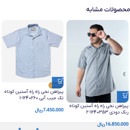
محصولات مشابه
ناموجود
پیراهن نخی راه راه آستین کوتاه
تک جیب آبی 1240260-1
پیراهن نخی راه راه آستین کوتاه
7،450،000
ریال
رنگ دودی 1240353-2
16،850،000
ریال