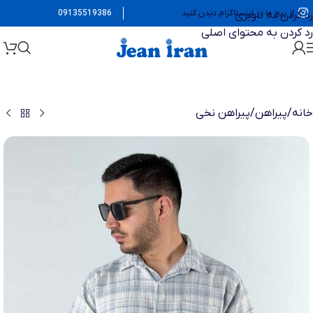
از پیج ما در اینستاگرام دیدن کنید
09135519386
رد کردن به ناوبری
رد کردن به محتوای اصلی
خانه
/
پیراهن
/
پیراهن نخی