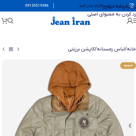
از پیج ما در اینستاگرام دیدن کنید
09135519386
رد کردن به ناوبری
رد کردن به محتوای اصلی
خانه
/
لباس زمستانه
/
کاپشن برزنتی
ناموجود