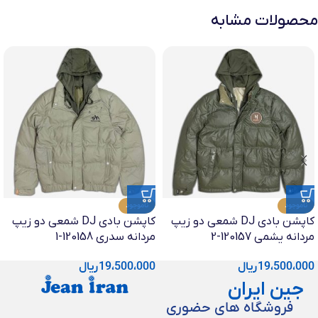
محصولات مشابه
ناموجود
ناموجود
کاپشن بادی DJ شمعی دو زیپ
کاپشن بادی DJ شمعی دو زیپ
مردانه یشمی 120157-2
مردانه سدری 120158-1
19،500،000
ریال
19،500،000
ریال
جین ایران
فروشگاه های حضوری