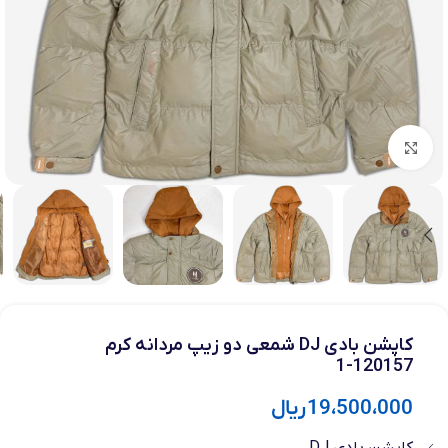
بزرگنمایی تصویر
کاپشن بادی DJ شمعی دو زیپ مردانه کرم
120157-1
19،500،000
ریال