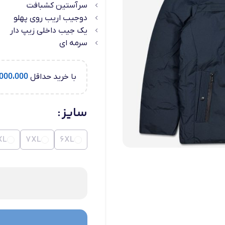
سرآستین کشبافت
دوجیب اریب روی پهلو
یک جیب داخلی زیپ دار
سرمه ای
با خرید حداقل
000،000
سایز
5XL
7XL
6XL