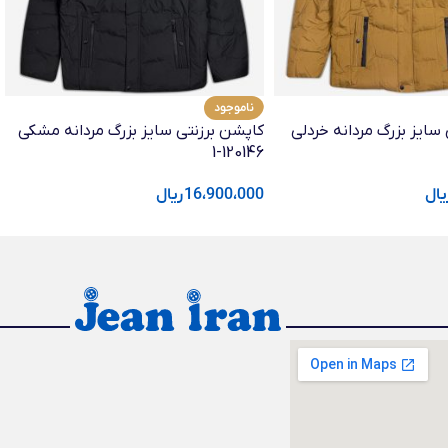
ناموجود
سایز بزرگ مردانه خردلی
کاپشن برزنتی سایز بزرگ مردانه مشکی
120146-1
یال
16،900،000
ریال