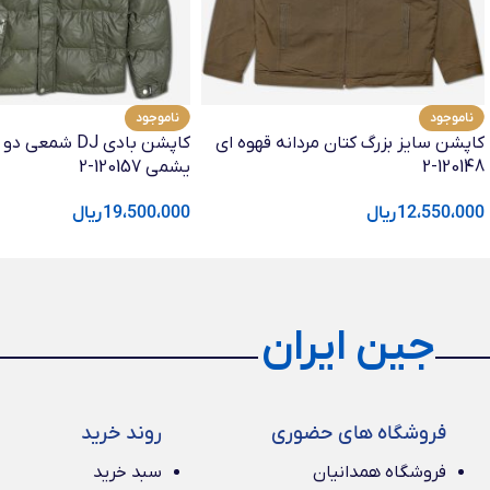
ناموجود
ناموجود
کاپشن سایز بزرگ کتان مردانه قهوه ای
کاپشن بادی DJ شم
120148-2
یشمی 120157-2
12،550،000
ریال
19،500،000
ریال
جین ایران
فروشگاه های حضوری
روند خرید
فروشگاه همدانیان
سبد خرید