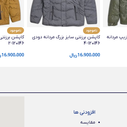
ناموجود
ناموجود
عی دو زیپ مردانه
کاپشن برزنتی سایز بزرگ مردانه دودی
کاپشن برزنتی 
120146-2
120146-4
16،900،000
ریال
16،900،000
ر
افزودنی ها
مقایسه