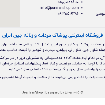
علاقه‌مندی‌ها
info@jeaniranshop.com
صوصی
09135519386
فروشگاه اینترنتی پوشاک مردانه و زنانه جین ایران
 صنعت پوشاک و شلوار جین ایران تبدیل شد. و نامی‌ست آشنا برای عل
از جمله شلوار جین، شلوار لی، پیراهن، تیشرت و شومیز، با قیمت مناسب به‌ص
ن، در تمام ایام هفته، آماده خدمت‌رسانی به مشتریان عزیز در سراسر ک
د تا با توجه به سلیقه، موقعیت و نیاز شما، پیشنهادات استایل حرفه‌ای ا
ناسب را براساس مدل بدن، رنگ پوست و هدف شما پیشنهاد می‌کنیم.
تمام محصولات با دقت بررسی می‌شوند تا از سلامت و کیفیت آن‌ها اطمینا
JeanIranShop
| Designed by
Eliya
© 2025