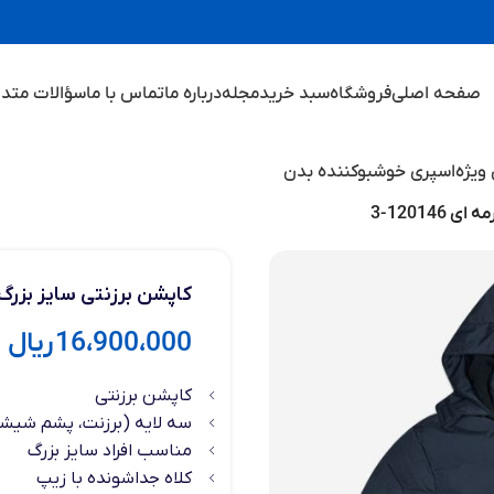
صفحه اصلی
فروشگاه
سبد خرید
مجله
درباره ما
تماس با ما
سؤالات متدا
ویژه
اسپری خوشبوکننده بدن
12014-3
کاپشن برزنتی سایز بزرگ مردا
16،900،000
ریال
کاپشن برزنتی
سه لایه (برزنت، پشم شیش
مناسب افراد سایز بزرگ
کلاه جداشونده با زیپ