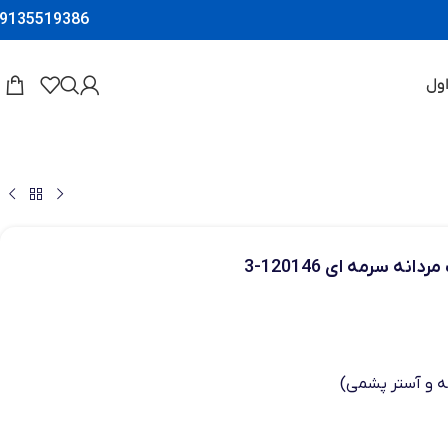
9135519386
ول
نه سرمه ای 120146-3
ه و آستر پشمی)