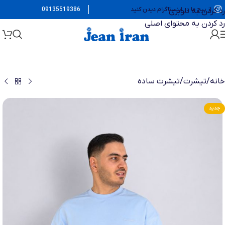
از پیج ما در اینستاگرام دیدن کنید
09135519386
رد کردن به ناوبری
رد کردن به محتوای اصلی
خانه
/
تیشرت
/
تیشرت ساده
جدید