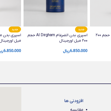
جدید
جدید
اسپری بدن حیاتی Hayaati حجم ۲۰۰
اسپری بدن الضرغام Al Dirgham حجم
۲۰۰ میل اورجینال
میل اورجینال
6،850،000
ریال
6،850،000
ری
افزودنی ها
مقایسه