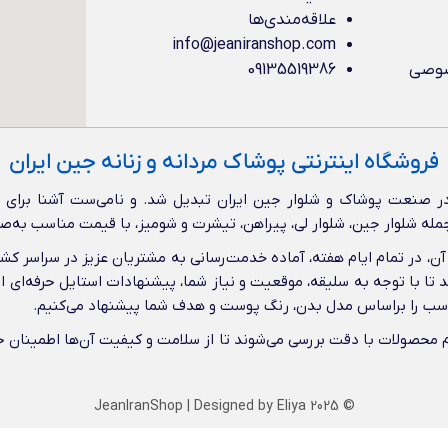
علاقه‌مندی‌ها
info@jeaniranshop.com
صوصی
09135519386
فروشگاه اینترنتی پوشاک مردانه و زنانه جین ایران
 صنعت پوشاک و شلوار جین ایران تبدیل شد. و نامی‌ست آشنا برای عل
از جمله شلوار جین، شلوار لی، پیراهن، تیشرت و شومیز، با قیمت مناسب به‌ص
ن، در تمام ایام هفته، آماده خدمت‌رسانی به مشتریان عزیز در سراسر ک
د تا با توجه به سلیقه، موقعیت و نیاز شما، پیشنهادات استایل حرفه‌ای ا
ناسب را براساس مدل بدن، رنگ پوست و هدف شما پیشنهاد می‌کنیم.
تمام محصولات با دقت بررسی می‌شوند تا از سلامت و کیفیت آن‌ها اطمینا
JeanIranShop
| Designed by
Eliya
© 2025