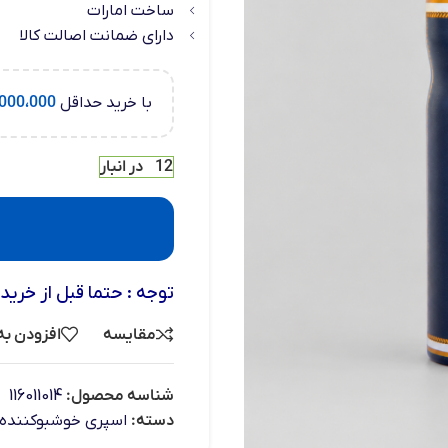
ساخت امارات
دارای ضمانت اصالت کالا
با خرید حداقل
000،000
12 در انبار
توجه : حتما قبل از خرید
مقایسه
افزودن به
شناسه محصول:
116011014
دسته:
اسپری خوشبوکننده