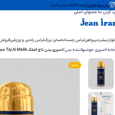
از پیج ما در اینستاگرام دیدن کنید
رد کردن به ناوبری
رد کردن به محتوای اصلی
وار
تیشرت
پیراهن
لباس زمستانه
سایز بزرگ
لباس راحتی و ورزشی
فروش 
خانه
/
اسپری خوشبوکننده بدن
/
اسپری بدن تاج الملک Taj Al Malik حجم ۲۰۰ میل اورجینال
جدید