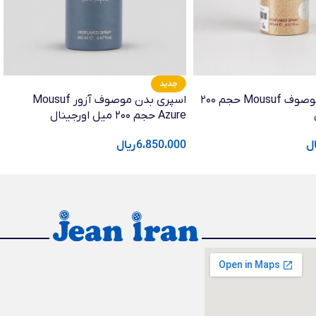
جدید
اسپری بدن موصوف Mousuf حجم ۲۰۰
اسپری بدن موصوف آزور Mousuf
Azure حجم ۲۰۰ میل اورجینال
ال
6،850،000
ریال