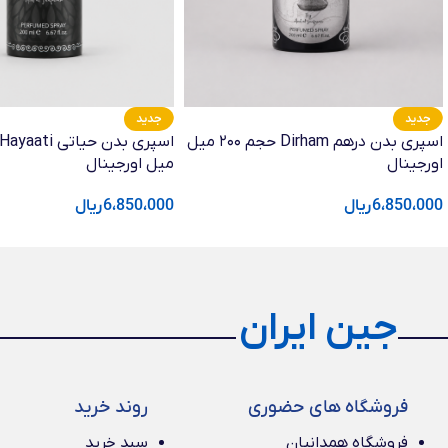
جدید
جدید
اسپری بدن درهم Dirham حجم ۲۰۰ میل
اورجینال
میل اورجینال
6،850،000
ریال
6،850،000
ریال
جین ایران
فروشگاه های حضوری
روند خرید
فروشگاه همدانیان
سبد خرید