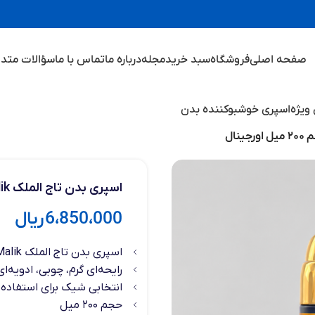
صفحه اصلی
فروشگاه
سبد خرید
مجله
درباره ما
تماس با ما
سؤالات متدا
ویژه
اسپری خوشبوکننده بدن
اسپری بدن تاج الملک Taj Al Malik حجم ۲۰۰ میل اورجینال
6،850،000
ریال
اسپری بدن تاج الملک Taj Al Malik
رایحه‌ای گرم، چوبی، ادویه‌ای
انتخابی شیک برای استفاده 
حجم ۲۰۰ میل