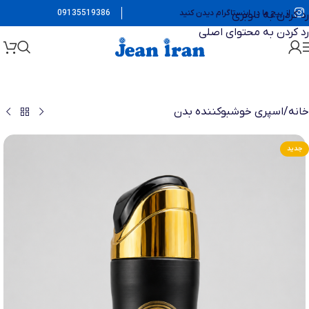
از پیج ما در اینستاگرام دیدن کنید
09135519386
رد کردن به ناوبری
رد کردن به محتوای اصلی
خانه
/
اسپری خوشبوکننده بدن
جدید