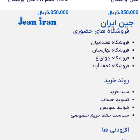
6،850،000
ریال
6،850،000
ریال
جین ایران
فروشگاه های حضوری
فروشگاه همدانیان
فروشگاه بهارستان
فروشگاه چهارباغ
فروشگاه نجف آباد
روند خرید
سبد خرید
تسویه حساب
شرایط تعویض
سیاست حفظ حریم خصوصی
افزودنی ها