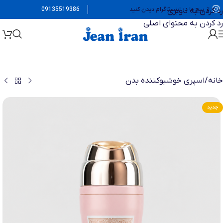
از پیج ما در اینستاگرام دیدن کنید
09135519386
رد کردن به ناوبری
رد کردن به محتوای اصلی
خانه
/
اسپری خوشبوکننده بدن
جدید