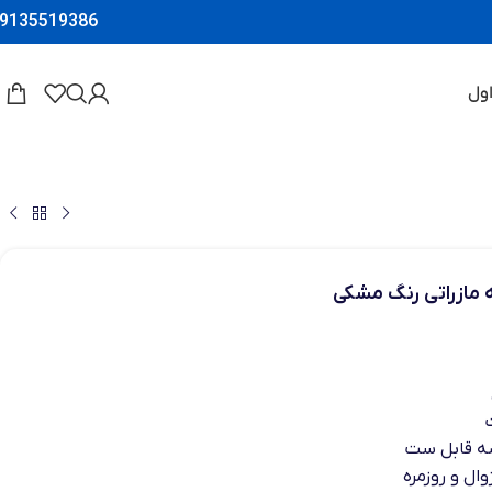
9135519386
ول
ه مازراتی رنگ مشکی
ه قابل ست
ال و روزمره