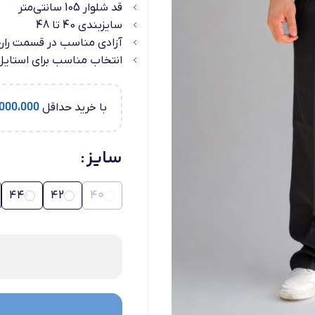
قد شلوار 105 سانتی‌متر
سایزبندی 40 تا 48
آزادی مناسب در قسمت ران،
انتخاب مناسب برای استایل‌
با خرید حداقل
000،000
سایز
44
42
40