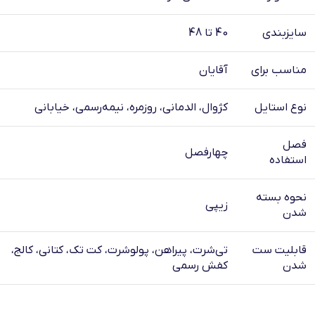
سایزبندی
40 تا 48
مناسب برای
آقایان
نوع استایل
کژوال، الدمانی، روزمره، نیمه‌رسمی، خیابانی
فصل
چهارفصل
استفاده
نحوه بسته
زیپی
شدن
قابلیت ست
تی‌شرت، پیراهن، پولوشرت، کت تک، کتانی، کالج،
شدن
کفش رسمی