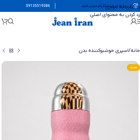
از پیج ما در اینستاگرام دیدن کنید
09135519386
رد کردن به ناوبری
رد کردن به محتوای اصلی
خانه
/
اسپری خوشبوکننده بدن
جدید