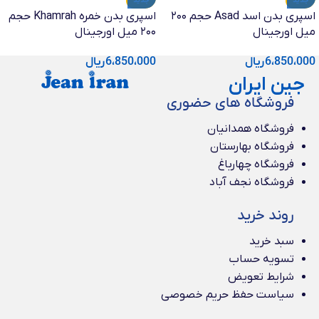
جدید
جدید
اسپری بدن اسد Asad حجم ۲۰۰
اسپری بدن خمره Khamrah حجم
میل اورجینال
۲۰۰ میل اورجینال
6،850،000
ریال
6،850،000
ریال
جین ایران
فروشگاه های حضوری
فروشگاه همدانیان
فروشگاه بهارستان
فروشگاه چهارباغ
فروشگاه نجف آباد
روند خرید
سبد خرید
تسویه حساب
شرایط تعویض
سیاست حفظ حریم خصوصی